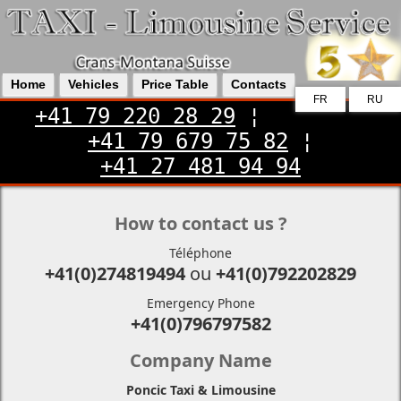
Home
Vehicles
Price Table
Contacts
FR
RU
+41 79 220 28 29
¦
+41 79 679 75 82
¦
+41 27 481 94 94
How to contact us ?
Téléphone
+41(0)274819494
ou
+41(0)792202829
Emergency Phone
+41(0)796797582
Company Name
Poncic Taxi & Limousine